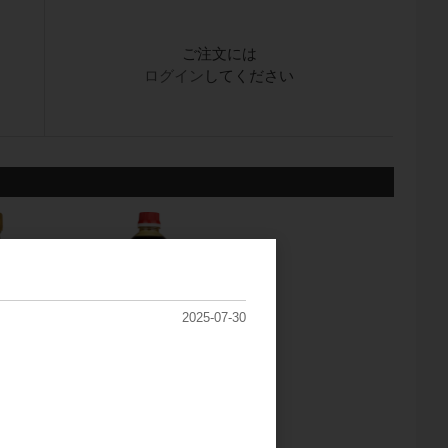
ご注文には
ログイン
してください
2025-07-30
l瓶
ピリ辛のたれ 1LP