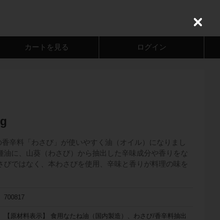
C
l
o
カートを見る
ログイン
s
e
g
の香辛料「わさび」が使いやすく油（オイル）になりまし
菜種油に、山葵（わさび）から抽出した辛味成分や香りをな
わさびではなく、本わさびを使用、辛味と香りが料理の味を
700817
【原材料表示】 食用なたね油（国内製造）、わさび/香辛料抽出