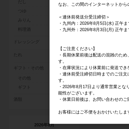
だし
なお、この間のインターネットから
つゆ
＜連休前発送分受注締切＞
みりん
・九州内：2026年8月5日(水) 正午ま
料理酒
・九州外：2026年8月3日(月) 正午ま
ドレッシング
【ご注意ください】
たれ
・長期休業前後は配送の混雑のため
す。
・在庫状況により休業前に発送でき
ギフト・その他
・連休前受注締切日時までのご注文に
その他
す。
・2026年8月17日より通常営業
ギフト
能性がございます。
・休業日前後は、お問い合わせのご
酒類
お客様にはご不便をおかけいたしま
2026年8月