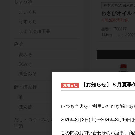
しょうゆ
基本送料(久留米運
こいくち
わさびオイル 4
軽減税率対象
うすくち
品番
700817
しょうゆ加工品
JANコード
4902
みそ
麦みそ
米みそ
調合みそ
【お知らせ】８月夏季
お知らせ
酢・ぽん酢
酢
いつも当店をご利用いただき誠にあ
ぽん酢
2026年8月8日(土)〜2026年8
だし・つゆ・みりん・料
減塩醤油 1LP
理酒
この間のお問い合わせのお返事、商