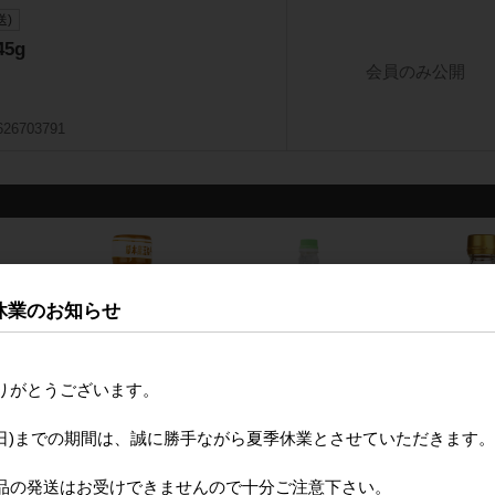
送)
5g
会員のみ公開
626703791
休業のお知らせ
りがとうございます。
月16日(日)までの期間は、誠に勝手ながら夏季休業とさせていただきます。
JAあしきた サラたまち
うすくち本醸造(淡口)
寿司酢 360m
ゃんドレッシング ごま
1.8LGB
品の発送はお受けできませんので十分ご注意下さい。
280mlP