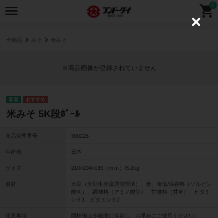
0
C
l
o
全商品
みそ
米みそ
s
e
※商品画像が登録されていません
米みそ 5K段ﾎﾞｰﾙ
商品管理番号
300228
生産地
日本
サイズ
210×204×136（ｍｍ）/5.2kg
素材
大豆（分別生産流通管理済）、米、食塩/保存料（ソルビン
酸Ｋ）、調味料（アミノ酸等）、甘味料（甘草）、ビタミ
ンＢ1、ビタミンＢ2
注意事項
開栓後は冷蔵庫に保存し、お早めにご使用ください。