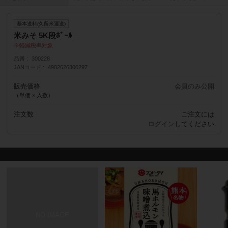
基本送料(久留米運送)
米みそ 5K段ﾎﾞｰﾙ
軽減税率対象
品番
300228
JANコード
4902626300297
販売価格
会員のみ公開
（単価 × 入数）
注文数
ご注文には
ログイン
してください