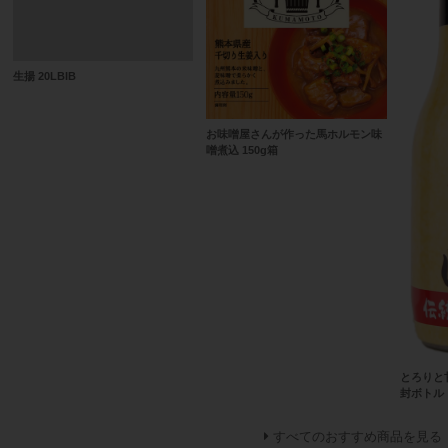
生揚 20LBIB
お味噌屋さんが作った馬ホルモン味
噌煮込 150g箱
とろりと甘
封ボトル
すべてのおすすめ商品を見る