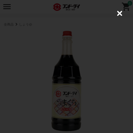
0
C
l
o
全商品
しょうゆ
s
e