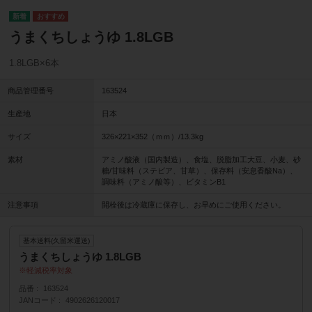
うまくちしょうゆ 1.8LGB
1.8LGB×6本
商品管理番号
163524
生産地
日本
サイズ
326×221×352（ｍｍ）/13.3kg
素材
アミノ酸液（国内製造）、食塩、脱脂加工大豆、小麦、砂
糖/甘味料（ステビア、甘草）、保存料（安息香酸Na）、
調味料（アミノ酸等）、ビタミンB1
注意事項
開栓後は冷蔵庫に保存し、お早めにご使用ください。
基本送料(久留米運送)
うまくちしょうゆ 1.8LGB
軽減税率対象
品番
163524
JANコード
4902626120017