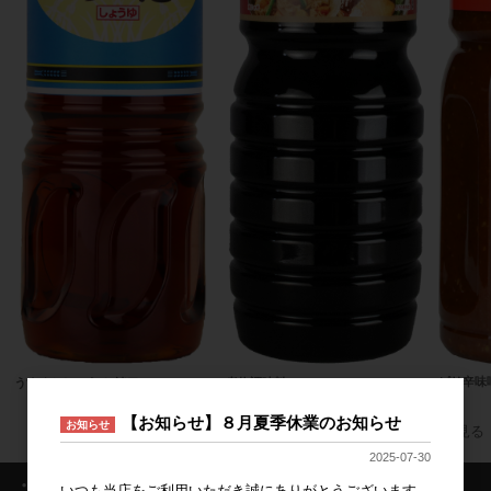
ピリ辛味噌
うすくちしょうゆ(淡口) 500mlP
煮物調味料 1LP
【お知らせ】８月夏季休業のお知らせ
お知らせ
すべてのおすすめ商品を見る
2025-07-30
・ログイン情報
いつも当店をご利用いただき誠にありがとうございます。