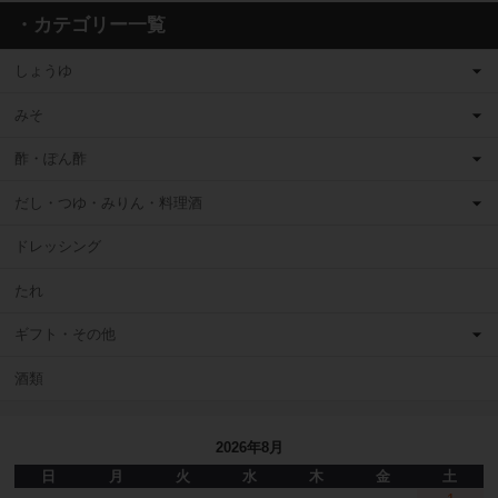
・カテゴリー一覧
しょうゆ
みそ
酢・ぽん酢
だし・つゆ・みりん・料理酒
ドレッシング
たれ
ギフト・その他
酒類
2026年8月
日
月
火
水
木
金
土