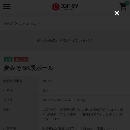
0
C
l
o
全商品
みそ
麦みそ
s
e
※商品画像が登録されていません
麦みそ 5K段ボール
商品管理番号
301128
生産地
日本
サイズ
261×258×180（ｍｍ）/10.8kg
素材
大豆(分別生産流通管理済)､大麦､食塩/保存料(ソルビン酸
K)､調味料（アミノ酸等）、甘味料(甘草）、ビタミンB1､
ビタミンB2
注意事項
開栓後は冷蔵庫に保存し、お早めにご使用ください。