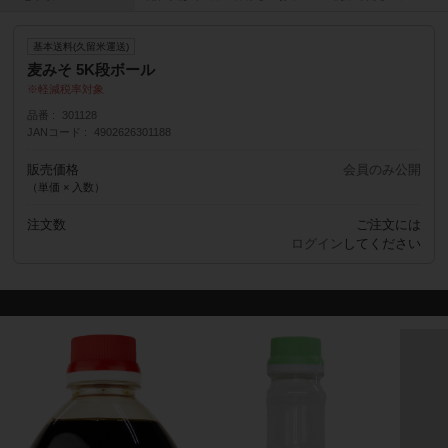
基本送料(久留米運送)
麦みそ 5K段ボール
軽減税率対象
品番
301128
JANコード
4902626301188
販売価格
会員のみ公開
（単価 × 入数）
注文数
ご注文には
ログイン
してください