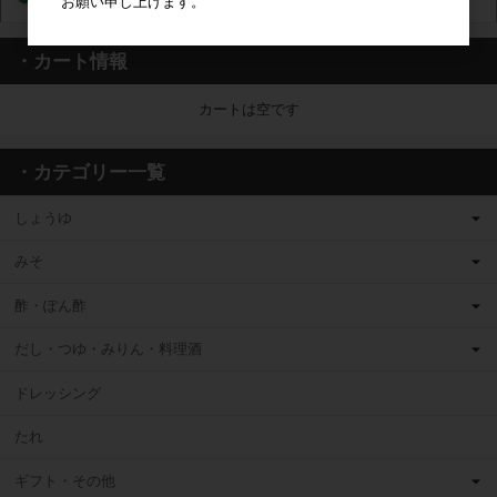
お願い申し上げます。
・カート情報
カートは空です
・カテゴリー一覧
しょうゆ
みそ
酢・ぽん酢
だし・つゆ・みりん・料理酒
ドレッシング
たれ
ギフト・その他