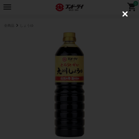
0
C
l
o
全商品
しょうゆ
s
e