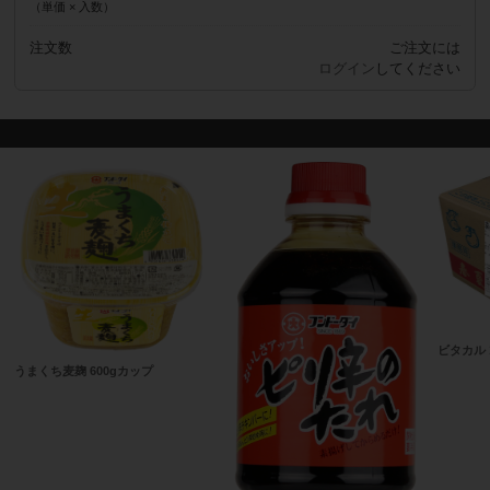
（単価 × 入数）
注文数
ご注文には
ログイン
してください
ビタカル 
うまくち麦麹 600gカップ