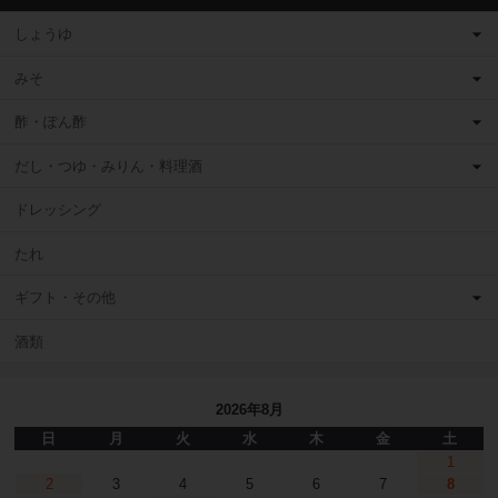
しょうゆ
みそ
酢・ぽん酢
だし・つゆ・みりん・料理酒
ドレッシング
たれ
ギフト・その他
酒類
2026年8月
日
月
火
水
木
金
土
1
2
3
4
5
6
7
8