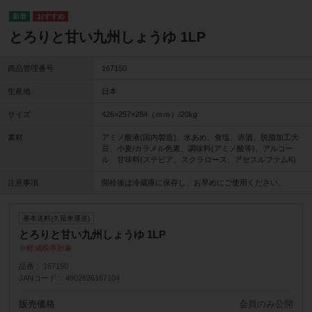
とろりと甘い九州しょうゆ 1LP
商品管理番号
167150
生産地
日本
サイズ
426×257×284（ｍｍ）/20kg
素材
アミノ酸液(国内製造)、水あめ、食塩、赤酒、脱脂加工大
豆、小麦/カラメル色素、調味料(アミノ酸等)、アルコー
ル、甘味料(ステビア、スクラロース、アセスルファムK)
注意事項
開栓後は冷蔵庫に保存し、お早めにご使用ください。
基本送料(久留米運送)
とろりと甘い九州しょうゆ 1LP
軽減税率対象
品番
167150
JANコード
4902626167104
販売価格
会員のみ公開