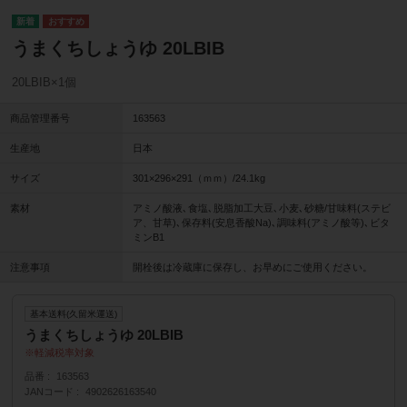
うまくちしょうゆ 20LBIB
20LBIB×1個
商品管理番号
163563
生産地
日本
サイズ
301×296×291（ｍｍ）/24.1kg
素材
アミノ酸液､食塩､脱脂加工大豆､小麦､砂糖/甘味料(ステビ
ア、甘草)､保存料(安息香酸Na)､調味料(アミノ酸等)､ビタ
ミンB1
注意事項
開栓後は冷蔵庫に保存し、お早めにご使用ください。
基本送料(久留米運送)
うまくちしょうゆ 20LBIB
軽減税率対象
品番
163563
JANコード
4902626163540