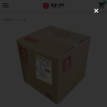
0
C
l
o
全商品
しょうゆ
s
e