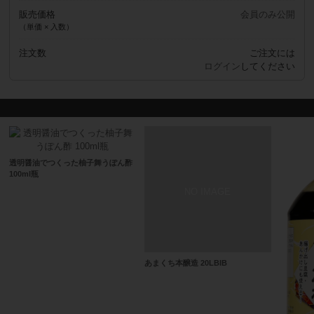
販売価格
会員のみ公開
（単価 × 入数）
注文数
ご注文には
ログイン
してください
透明醤油でつくった柚子舞うぽん酢
100ml瓶
あまくち本醸造 20LBIB