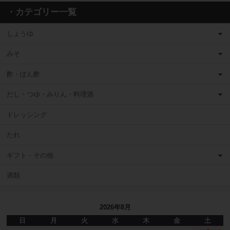
・カテゴリー一覧
しょうゆ
みそ
酢・ぽん酢
だし・つゆ・みりん・料理酒
ドレッシング
たれ
ギフト・その他
酒類
2026年8月
日
月
火
水
木
金
土