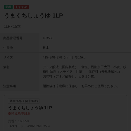
うまくちしょうゆ 1LP
1LP×15本
商品管理番号
163550
生産地
日本
サイズ
415×248×278（ｍｍ）/18.5kg
素材
アミノ酸液（国内製造）、食塩、脱脂加工大豆、小麦、砂
糖/甘味料（ステビア、甘草）、保存料（安息香酸Na）、
調味料（アミノ酸等）、ビタミンB1
注意事項
開栓後は冷蔵庫に保存し、お早めにご使用ください。
基本送料(久留米運送)
うまくちしょうゆ 1LP
軽減税率対象
品番
163550
JANコード
4902626163557