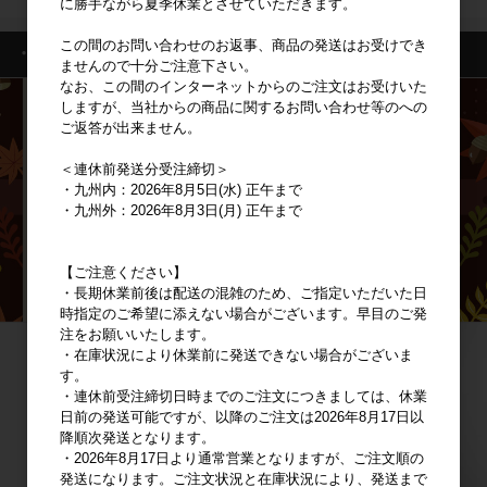
に勝手ながら夏季休業とさせていただきます。
この間のお問い合わせのお返事、商品の発送はお受けでき
・特集一覧
ませんので十分ご注意下さい。
なお、この間のインターネットからのご注文はお受けいた
しますが、当社からの商品に関するお問い合わせ等のへの
ご返答が出来ません。
＜連休前発送分受注締切＞
・九州内：2026年8月5日(水) 正午まで
・九州外：2026年8月3日(月) 正午まで
【ご注意ください】
・長期休業前後は配送の混雑のため、ご指定いただいた日
時指定のご希望に添えない場合がございます。早目のご発
注をお願いいたします。
・在庫状況により休業前に発送できない場合がございま
す。
・連休前受注締切日時までのご注文につきましては、休業
日前の発送可能ですが、以降のご注文は2026年8月17日以
降順次発送となります。
・2026年8月17日より通常営業となりますが、ご注文順の
発送になります。ご注文状況と在庫状況により、発送まで