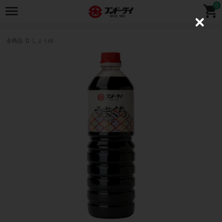
0
C
l
o
全商品
しょうゆ
s
e