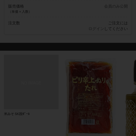
販売価格
会員のみ公開
（単価 × 入数）
注文数
ご注文には
ログイン
してください
米みそ 5K段ﾎﾞｰﾙ