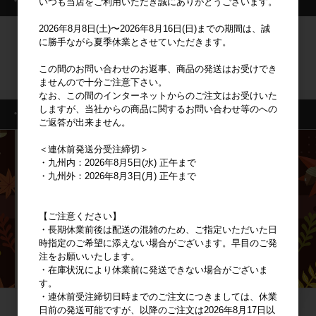
・ログイン情報
いつも当店をご利用いただき誠にありがとうございます。
2026年8月8日(土)〜2026年8月16日(日)までの期間は、誠
に勝手ながら夏季休業とさせていただきます。
ログイン
この間のお問い合わせのお返事、商品の発送はお受けでき
新規会員登録
ませんので十分ご注意下さい。
なお、この間のインターネットからのご注文はお受けいた
しますが、当社からの商品に関するお問い合わせ等のへの
・特集一覧
ご返答が出来ません。
＜連休前発送分受注締切＞
・九州内：2026年8月5日(水) 正午まで
・九州外：2026年8月3日(月) 正午まで
【ご注意ください】
・長期休業前後は配送の混雑のため、ご指定いただいた日
時指定のご希望に添えない場合がございます。早目のご発
注をお願いいたします。
・在庫状況により休業前に発送できない場合がございま
す。
・連休前受注締切日時までのご注文につきましては、休業
日前の発送可能ですが、以降のご注文は2026年8月17日以