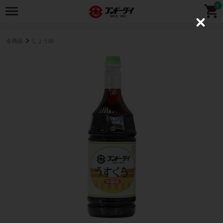
0
C
l
o
全商品
しょうゆ
s
e