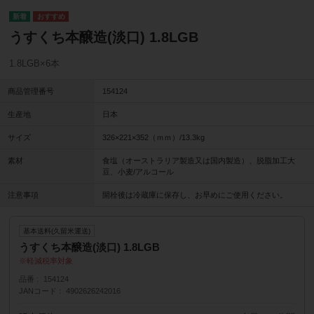
うすくち本醸造(淡口) 1.8LGB
1.8LGB×6本
商品管理番号
154124
生産地
日本
サイズ
326×221×352（ｍｍ）/13.3kg
素材
食塩（オーストラリア製造又は国内製造）、脱脂加工大
豆、小麦/アルコール
注意事項
開栓後は冷蔵庫に保存し、お早めにご使用ください。
基本送料(久留米運送)
うすくち本醸造(淡口) 1.8LGB
軽減税率対象
品番
154124
JANコード
4902626242016