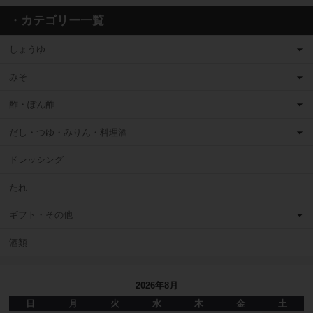
・カテゴリー一覧
しょうゆ
みそ
酢・ぽん酢
だし・つゆ・みりん・料理酒
ドレッシング
たれ
ギフト・その他
酒類
2026年8月
日
月
火
水
木
金
土