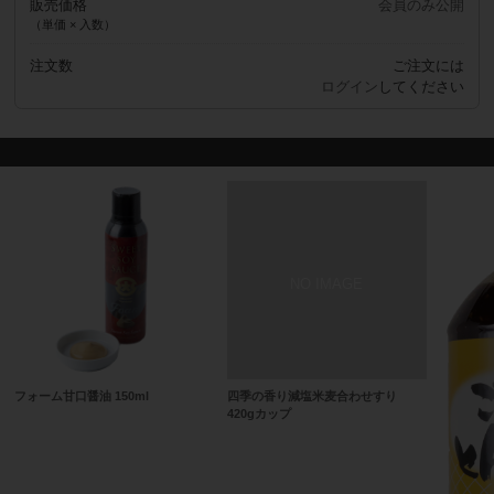
販売価格
会員のみ公開
（単価 × 入数）
注文数
ご注文には
ログイン
してください
フォーム甘口醤油 150ml
四季の香り減塩米麦合わせすり
420gカップ