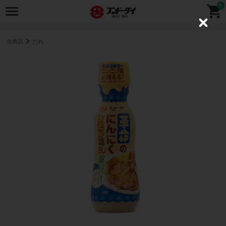
0
C
l
o
全商品
たれ
s
e