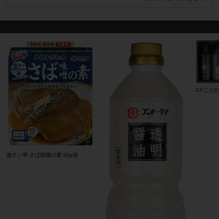
GFこだわ
楽チン亭 さば味噌の素 60g袋