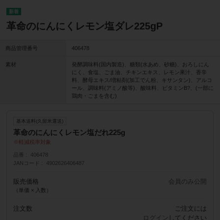
革命のにんにくレモン塩ダレ225gP
商品管理番号
406478
素材
発酵調味料(国内製造)、糖類(水あめ、砂糖)、おろしにん
にく、食塩、ごま油、チキンエキス、レモン果汁、香辛
料、酵母エキス/増粘剤(加工でん粉、キサンタン)、アルコ
ール、調味料(アミノ酸等)、酸味料、ビタミンB?、(一部に
鶏肉・ごまを含む)
基本送料(久留米運送)
革命のにんにくレモン塩だれ225g
軽減税率対象
品番
406478
JANコード
4902626406487
販売価格
会員のみ公開
（単価 × 入数）
注文数
ご注文には
ログイン
してください