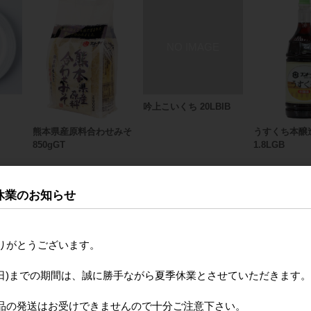
吟上こいくち 20LBIB
熊本県産原料合わせみそ
うすくち本醸造
850gGT
1.8LGB
休業のお知らせ
りがとうございます。
月16日(日)までの期間は、誠に勝手ながら夏季休業とさせていただきます。
品の発送はお受けできませんので十分ご注意下さい。