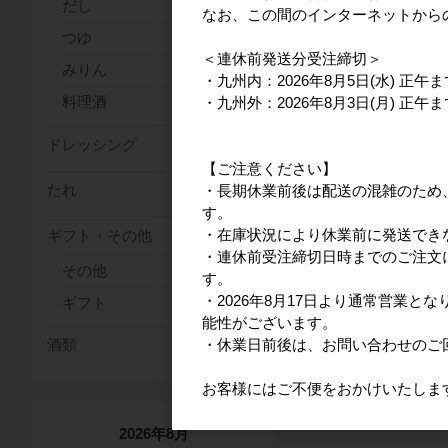
だし
なお、この間のインターネットから
つゆ
＜連休前発送分受注締切＞
みりん
・九州内：2026年8月5日(水) 正午ま
料理酒
・九州外：2026年8月3日(月) 正午ま
ドレッシング
【ご注意ください】
たれ
・長期休業前後は配送の混雑のため
す。
・在庫状況により休業前に発送でき
ギフト・その他
・連休前受注締切日時までのご注文に
その他
す。
・2026年8月17日より通常営業
ギフト
能性がございます。
・休業日前後は、お問い合わせのご
酒類
お客様にはご不便をおかけいたしま
2026年8月