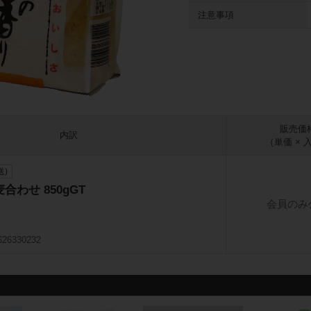
注意事項
販売価
内訳
（単価 × 
送)
わせ 850gGT
会員のみ
626330232