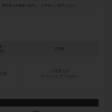
開栓後は冷蔵庫に保存し、お早めにご使用ください。
格
注文数
入数）
ご注文には
公開
ログイン
してください