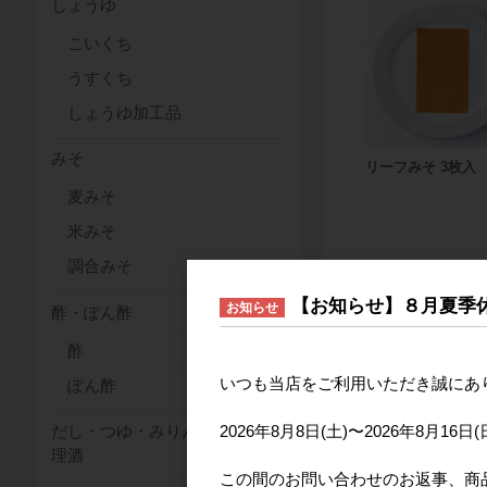
しょうゆ
こいくち
うすくち
しょうゆ加工品
みそ
リーフみそ 3枚入
麦みそ
米みそ
調合みそ
【お知らせ】８月夏季
お知らせ
酢・ぽん酢
酢
いつも当店をご利用いただき誠にあ
ぽん酢
2026年8月8日(土)〜2026年8
だし・つゆ・みりん・料
理酒
この間のお問い合わせのお返事、商