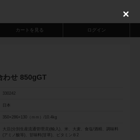
C
l
o
カートを見る
ログイン
s
e
せ 850gGT
330242
日本
350×286×130（ｍｍ）/10.4kg
大豆(分別生産流通管理済)(輸入)、米、大麦、食塩/酒精、調味料
(アミノ酸等)、甘味料(甘草)、ビタミンＢ2