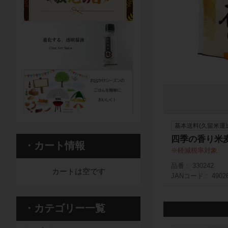
基本送料(久留米運
四季の香り米麦合
・カート情報
軽減税率対象
品番
330242
カートは空です
JANコード
4902
・カテゴリー一覧