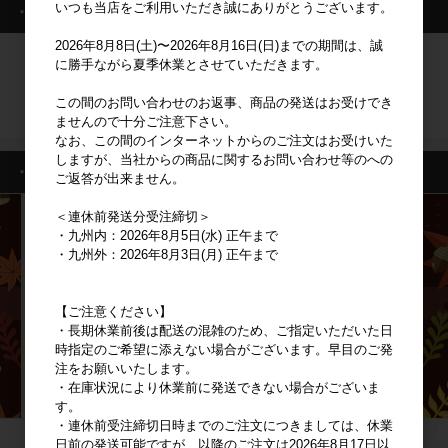
いつも当店をご利用いただき誠にありがとうございます。
・ログイン情報
2026年8月8日(土)〜2026年8月16日(日)までの期間は、誠
に勝手ながら夏季休業とさせていただきます。
ログイン
この間のお問い合わせのお返事、商品の発送はお受けでき
新規会員登録
ませんので十分ご注意下さい。
なお、この間のインターネットからのご注文はお受けいた
しますが、当社からの商品に関するお問い合わせ等のへの
・特集一覧
ご返答が出来ません。
＜連休前発送分受注締切＞
・九州内：2026年8月5日(水) 正午まで
・九州外：2026年8月3日(月) 正午まで
【ご注意ください】
・長期休業前後は配送の混雑のため、ご指定いただいた日
時指定のご希望に添えない場合がございます。早目のご発
注をお願いいたします。
・在庫状況により休業前に発送できない場合がございま
す。
・連休前受注締切日時までのご注文につきましては、休業
日前の発送可能ですが、以降のご注文は2026年8月17日以