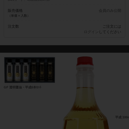
販売価格
会員のみ公開
（単価 × 入数）
注文数
ご注文には
ログイン
してください
GF 透明醤油・平成6本ｾｯﾄ
平成 100