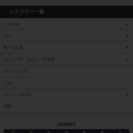
・カテゴリー一覧
しょうゆ
みそ
酢・ぽん酢
だし・つゆ・みりん・料理酒
ドレッシング
たれ
ギフト・その他
酒類
2026年8月
日
月
火
水
木
金
土