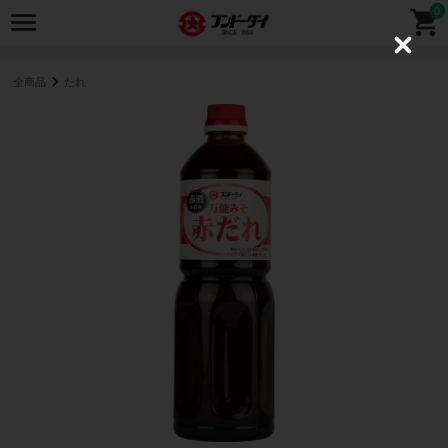
0
C
l
o
全商品
たれ
s
e