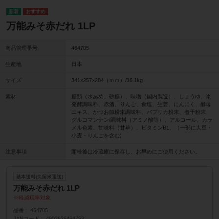
万能みそ赤だれ 1LP
商品管理番号
464705
生産地
日本
サイズ
341×257×284（ｍｍ）/16.1kg
素材
糖類（水あめ、砂糖）、味噌（国内製造）、しょうゆ、米
発酵調味料、赤酒、りんご、食塩、生姜、にんにく、酵母
エキス、かつお節粉末調味料、パプリカ粉末、煮干粉末、
グルコマンナン/調味料（アミノ酸等）、アルコール、カラ
メル色素、甘味料（甘草）、ビタミンB1、（一部に大豆・
小麦・りんごを含む)
注意事項
開栓後は冷蔵庫に保存し、お早めにご使用ください。
基本送料(久留米運送)
万能みそ赤だれ 1LP
軽減税率対象
品番
464705
JANコード
4902626464753