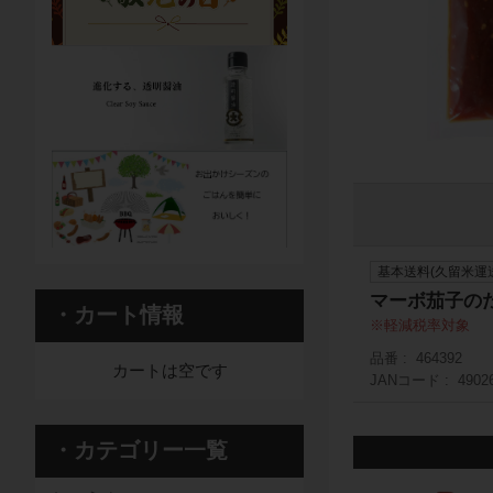
基本送料(久留米運
マーボ茄子のたれ
・カート情報
軽減税率対象
品番
464392
カートは空です
JANコード
4902
・カテゴリー一覧