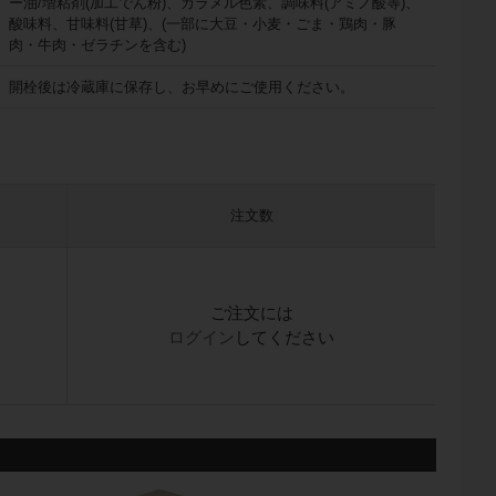
ー油/増粘剤(加工でん粉)、カラメル色素、調味料(アミノ酸等)、
酸味料、甘味料(甘草)、(一部に大豆・小麦・ごま・鶏肉・豚
肉・牛肉・ゼラチンを含む)
開栓後は冷蔵庫に保存し、お早めにご使用ください。
注文数
ご注文には
ログイン
してください