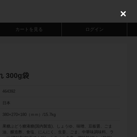
C
l
o
カートを見る
ログイン
s
e
300g袋
464392
日本
380×270×180（ｍｍ）/15.7kg
果糖ぶどう糖液糖(国内製造)、しょうゆ、味噌、豆板醤、ごま
油、醸造酢、食塩、にんにく、生姜、ごま、中華味調味料、ラ