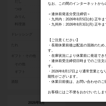
だし
なお、この間のインターネットから
つゆ
＜連休前発送分受注締切＞
みりん
・九州内：2026年8月5日(水) 正午ま
料理酒
・九州外：2026年8月3日(月) 正午ま
ドレッシング
【ご注意ください】
たれ
・長期休業前後は配送の混雑のため
す。
・在庫状況により休業前に発送でき
ギフト・その他
・連休前受注締切日時までのご注文に
その他
す。
・2026年8月17日より通常営業
ギフト
能性がございます。
・休業日前後は、お問い合わせのご
酒類
お客様にはご不便をおかけいたしま
2026年8月