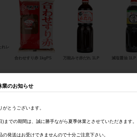
たれレ
合わせすり赤 1kgPS
万能みそ赤だれ 1LP
減塩醤油 1LP
休業のお知らせ
りがとうございます。
月16日(日)までの期間は、誠に勝手ながら夏季休業とさせていただきます。
品の発送はお受けできませんので十分ご注意下さい。