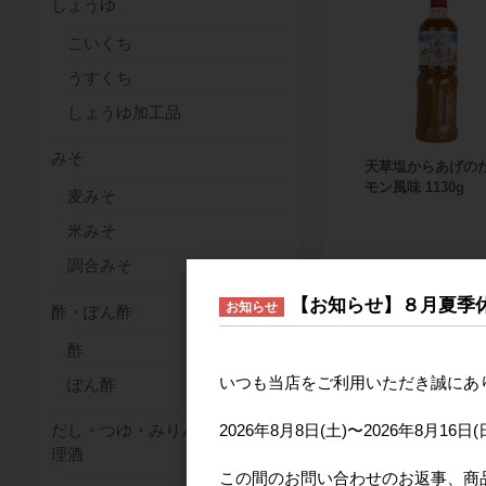
しょうゆ
こいくち
うすくち
しょうゆ加工品
みそ
天草塩からあげの
モン風味 1130g
麦みそ
米みそ
調合みそ
【お知らせ】８月夏季
お知らせ
酢・ぽん酢
酢
いつも当店をご利用いただき誠にあ
ぽん酢
2026年8月8日(土)〜2026年8
だし・つゆ・みりん・料
理酒
この間のお問い合わせのお返事、商