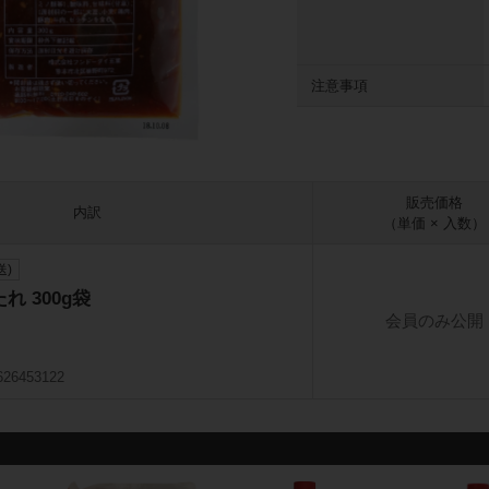
注意事項
販売価格
内訳
（単価 × 入数）
送)
 300g袋
会員のみ公開
626453122