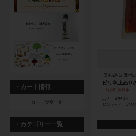
基本送料(久留米運
ピリ辛上ぬりの
・カート情報
軽減税率対象
品番
405943
カートは空です
JANコード
4902
・カテゴリー一覧