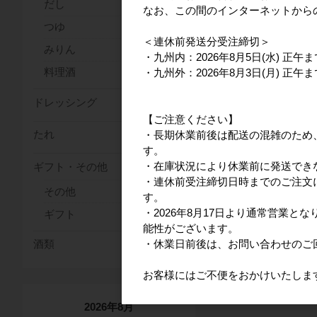
だし
なお、この間のインターネットから
つゆ
＜連休前発送分受注締切＞
みりん
・九州内：2026年8月5日(水) 正午ま
料理酒
・九州外：2026年8月3日(月) 正午ま
ドレッシング
【ご注意ください】
たれ
・長期休業前後は配送の混雑のため
す。
・在庫状況により休業前に発送でき
ギフト・その他
・連休前受注締切日時までのご注文に
その他
す。
・2026年8月17日より通常営業
ギフト
能性がございます。
・休業日前後は、お問い合わせのご
酒類
お客様にはご不便をおかけいたしま
2026年8月