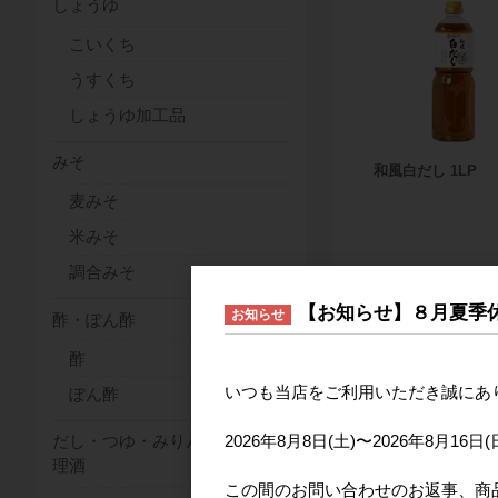
しょうゆ
こいくち
うすくち
しょうゆ加工品
みそ
和風白だし 1LP
麦みそ
米みそ
調合みそ
【お知らせ】８月夏季
お知らせ
酢・ぽん酢
酢
いつも当店をご利用いただき誠にあ
ぽん酢
2026年8月8日(土)〜2026年8
だし・つゆ・みりん・料
理酒
この間のお問い合わせのお返事、商