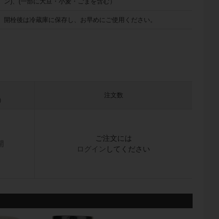
ン)、(一部に大豆・小麦・ごまを含む）
開栓後は冷蔵庫に保存し、お早めにご使用ください。
注文数
）
ご注文には
開
ログイン
してください