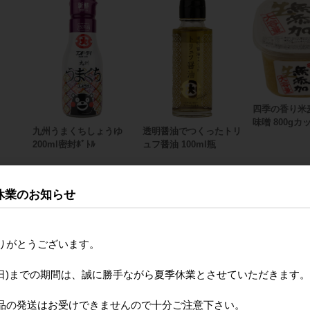
四季の香り米
味噌 800gカ
九州うまくちしょうゆ
透明醤油でつくったトリ
200ml密封ﾎﾞﾄﾙ
ュフ醤油 100ml瓶
休業のお知らせ
りがとうございます。
月16日(日)までの期間は、誠に勝手ながら夏季休業とさせていただきます。
品の発送はお受けできませんので十分ご注意下さい。