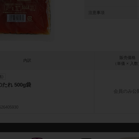
注意事項
販売価格
内訳
（単価 × 入数
送)
たれ 500g袋
会員のみ公
626405930