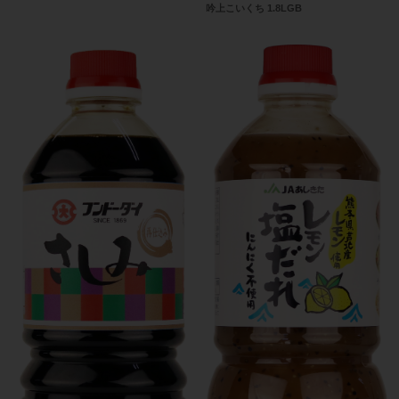
吟上こいくち 1.8LGB