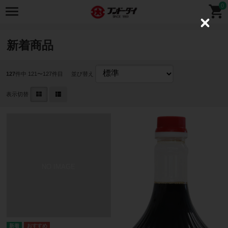
0
C
l
o
新着商品
s
e
127
件中 121〜127件目
並び替え
表示切替