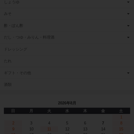
しょうゆ
みそ
酢・ぽん酢
だし・つゆ・みりん・料理酒
ドレッシング
たれ
ギフト・その他
酒類
2026年8月
日
月
火
水
木
金
土
1
2
3
4
5
6
7
8
9
10
11
12
13
14
15