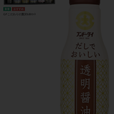
GFこだわりの贅沢6本ｾｯﾄ