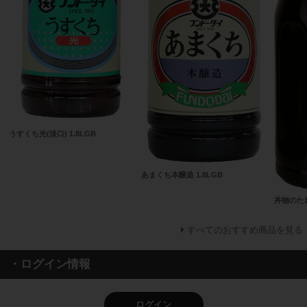
うすくち光(淡口) 1.8LGB
あまくち本醸造 1.8LGB
丼物のたれ
すべてのおすすめ商品を見る
・ログイン情報
ログイン